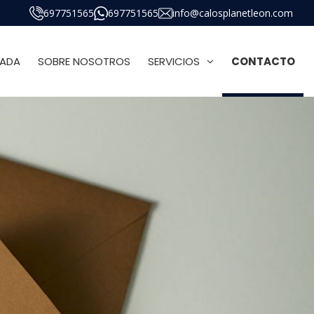
697751565
697751565
info@calosplanetleon.com
ADA
SOBRE NOSOTROS
SERVICIOS
CONTACTO